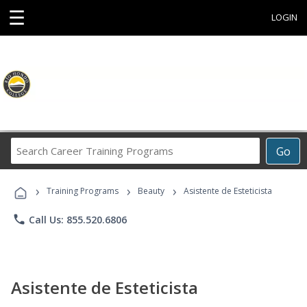
☰
LOGIN
Search
Go
Career
Training
›
›
›
Programs
Training Programs
Beauty
Asistente de Esteticista
phone
Call Us: 855.520.6806
Asistente de Esteticista