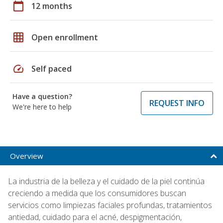
calendar_today
12 months
grid_on
Open enrollment
speed
Self paced
Have a question?
REQUEST INFO
We're here to help
Overview
La industria de la belleza y el cuidado de la piel continúa
creciendo a medida que los consumidores buscan
servicios como limpiezas faciales profundas, tratamientos
antiedad, cuidado para el acné, despigmentación,