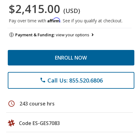
$2,415.00
(USD)
Affirm
Pay over time with
. See if you qualify at checkout.
Payment & Funding:
view your options
ENROLL NOW
Call Us: 855.520.6806
phone
schedule
243 course hrs
Code ES-GES7083