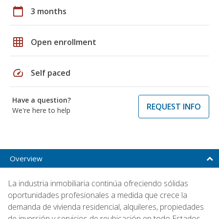
calendar_today
3 months
grid_on
Open enrollment
speed
Self paced
Have a question?
REQUEST INFO
We're here to help
Overview
La industria inmobiliaria continúa ofreciendo sólidas
oportunidades profesionales a medida que crece la
demanda de vivienda residencial, alquileres, propiedades
de inversión y servicios de reubicación en todo Estados