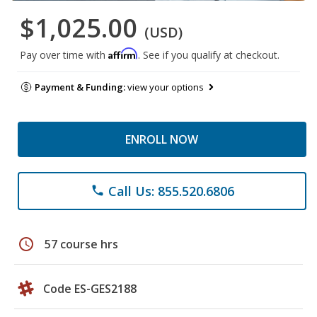
$1,025.00
(USD)
Affirm
Pay over time with
. See if you qualify at checkout.
Payment & Funding:
view your options
ENROLL NOW
Call Us: 855.520.6806
phone
schedule
57 course hrs
Code ES-GES2188