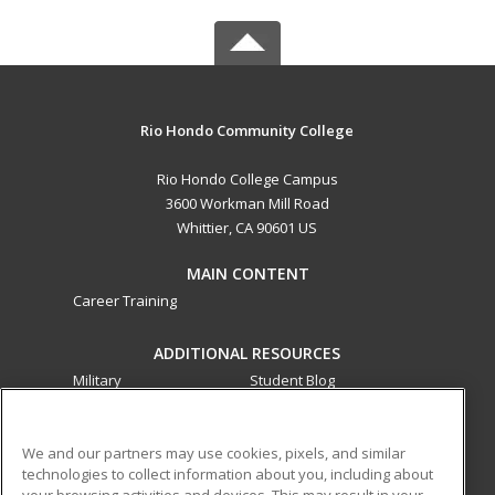
Rio Hondo Community College
Rio Hondo College Campus
3600 Workman Mill Road
Whittier, CA 90601 US
MAIN CONTENT
Career Training
ADDITIONAL RESOURCES
Military
Student Blog
Financial Assistance
Help
We and our partners may use cookies, pixels, and similar
technologies to collect information about you, including about
ed2go partners with this academic institution to provide
your browsing activities and devices. This may result in your