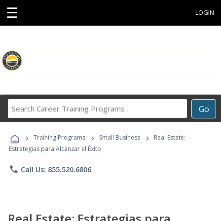
☰
LOGIN
Search
Go
Career
Training
›
›
›
Programs
Training Programs
Small Business
Real Estate:
Estrategias para Alcanzar el Éxito
phone
Call Us: 855.520.6806
Real Estate: Estrategias para